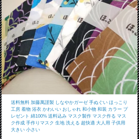
送料無料 加藤萬謹製 しなやかガーゼ 手ぬぐい ほっこり
工房 着物 浴衣 かわいい おしゃれ 和小物 和装 カラー プ
レゼント 綿100% 送料込み マスク製作 マスク作る マス
ク作成 手作りマスク 生地 洗える 超快適 大人用 子供用
大きい 小さい