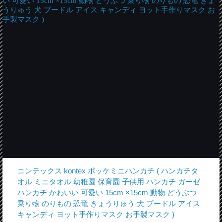
コンテックス kontex ポッケミニハンカチ ( ハンカチタ
オル ミニタオル 幼稚園 保育園 子供用 ハンカチ ガーゼ
ハンカチ かわいい 可愛い 15cm ×15cm 動物 どうぶつ
乗り物 のりもの 恐竜 きょうりゅう 犬 プードル アイス
キャンディ ヨット手作りマスク お手製マスク )