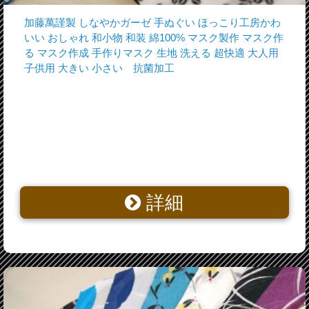
加藤萬謹製 しなやかガーゼ 手ぬぐい ほっこり工房かわ
いい おしゃれ 和小物 和装 綿100% マスク製作 マスク作
る マスク作成 手作りマスク 生地 洗える 超快適 大人用
子供用 大きい 小さい 抗菌加工
詳細