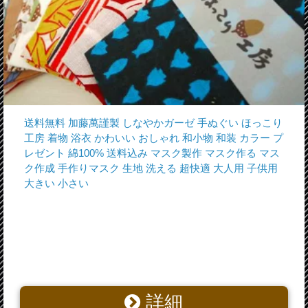
送料無料 加藤萬謹製 しなやかガーゼ 手ぬぐい ほっこり
工房 着物 浴衣 かわいい おしゃれ 和小物 和装 カラー プ
レゼント 綿100% 送料込み マスク製作 マスク作る マス
ク作成 手作りマスク 生地 洗える 超快適 大人用 子供用
大きい 小さい
詳細