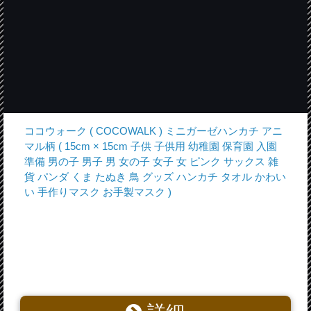
ココウォーク ( COCOWALK ) ミニガーゼハンカチ アニ
マル柄 ( 15cm × 15cm 子供 子供用 幼稚園 保育園 入園
準備 男の子 男子 男 女の子 女子 女 ピンク サックス 雑
貨 パンダ くま たぬき 鳥 グッズ ハンカチ タオル かわい
い 手作りマスク お手製マスク )