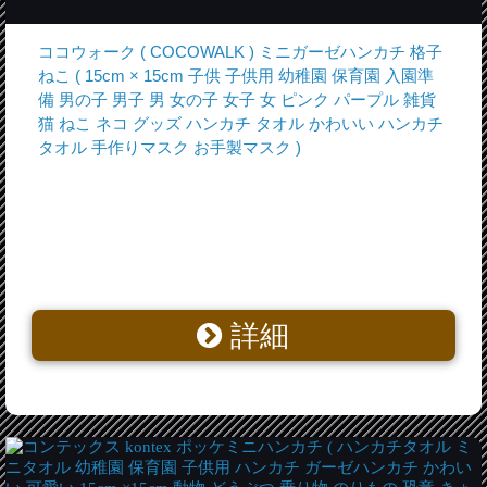
ココウォーク ( COCOWALK ) ミニガーゼハンカチ 格子
ねこ ( 15cm × 15cm 子供 子供用 幼稚園 保育園 入園準
備 男の子 男子 男 女の子 女子 女 ピンク パープル 雑貨
猫 ねこ ネコ グッズ ハンカチ タオル かわいい ハンカチ
タオル 手作りマスク お手製マスク )
詳細