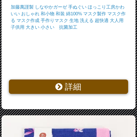
加藤萬謹製 しなやかガーゼ 手ぬぐい ほっこり工房かわ
いい おしゃれ 和小物 和装 綿100% マスク製作 マスク作
る マスク作成 手作りマスク 生地 洗える 超快適 大人用
子供用 大きい 小さい 抗菌加工
詳細