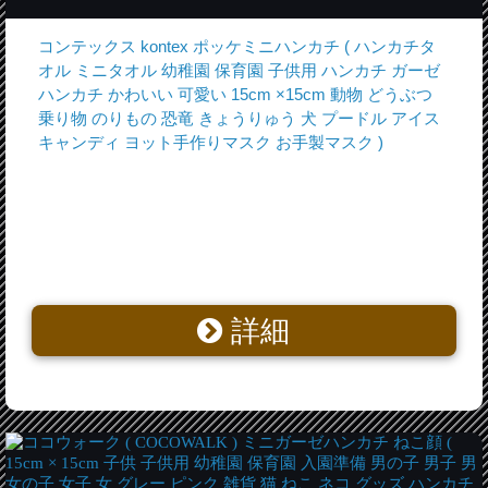
コンテックス kontex ポッケミニハンカチ ( ハンカチタ
オル ミニタオル 幼稚園 保育園 子供用 ハンカチ ガーゼ
ハンカチ かわいい 可愛い 15cm ×15cm 動物 どうぶつ
乗り物 のりもの 恐竜 きょうりゅう 犬 プードル アイス
キャンディ ヨット手作りマスク お手製マスク )
詳細