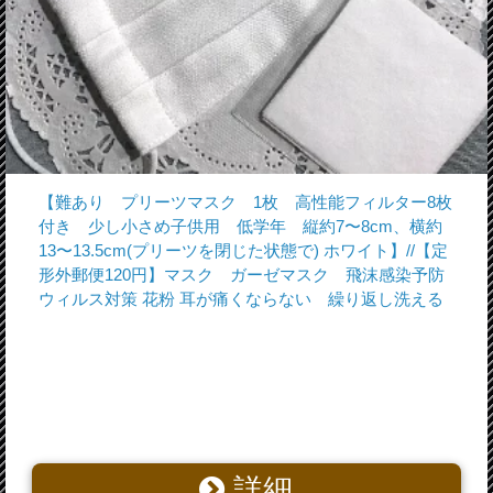
【難あり プリーツマスク 1枚 高性能フィルター8枚
付き 少し小さめ子供用 低学年 縦約7〜8cm、横約
13〜13.5cm(プリーツを閉じた状態で) ホワイト】//【定
形外郵便120円】マスク ガーゼマスク 飛沫感染予防
ウィルス対策 花粉 耳が痛くならない 繰り返し洗える
詳細