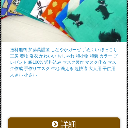
送料無料 加藤萬謹製 しなやかガーゼ 手ぬぐい ほっこり
工房 着物 浴衣 かわいい おしゃれ 和小物 和装 カラー プ
レゼント 綿100% 送料込み マスク製作 マスク作る マス
ク作成 手作りマスク 生地 洗える 超快適 大人用 子供用
大きい 小さい
詳細