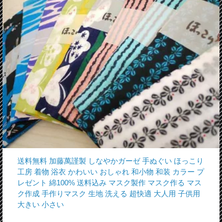
送料無料 加藤萬謹製 しなやかガーゼ 手ぬぐい ほっこり
工房 着物 浴衣 かわいい おしゃれ 和小物 和装 カラー プ
レゼント 綿100% 送料込み マスク製作 マスク作る マス
ク作成 手作りマスク 生地 洗える 超快適 大人用 子供用
大きい 小さい