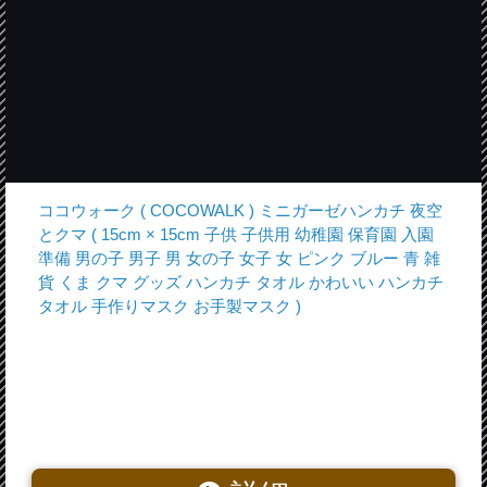
ココウォーク ( COCOWALK ) ミニガーゼハンカチ 夜空
とクマ ( 15cm × 15cm 子供 子供用 幼稚園 保育園 入園
準備 男の子 男子 男 女の子 女子 女 ピンク ブルー 青 雑
貨 くま クマ グッズ ハンカチ タオル かわいい ハンカチ
タオル 手作りマスク お手製マスク )