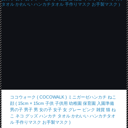
ココウォーク ( COCOWALK ) ミニガーゼハンカチ ねこ
顔 ( 15cm × 15cm 子供 子供用 幼稚園 保育園 入園準備
男の子 男子 男 女の子 女子 女 グレー ピンク 雑貨 猫 ね
こ ネコ グッズ ハンカチ タオル かわいい ハンカチタオ
ル 手作りマスク お手製マスク )