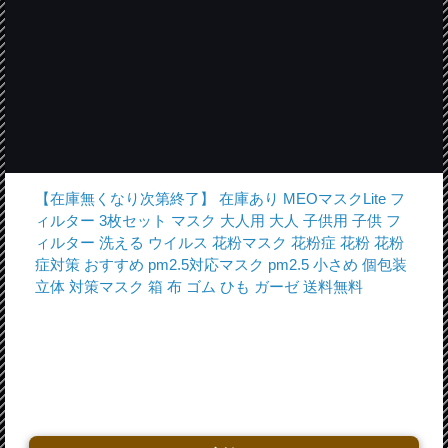
【在庫無くなり次第終了】 在庫あり MEOマスクLite フ
ィルター 3枚セット マスク 大人用 大人 子供用 子供 フ
ィルター 洗える ウイルス 花粉マスク 花粉症 花粉 花粉
症対策 おすすめ pm2.5対応マスク pm2.5 小さめ 個包装
立体 対策マスク 箱 布 ゴム ひも ガーゼ 送料無料